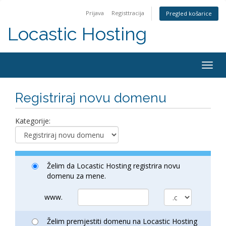
Prijava
Registtracija
Pregled košarice
Locastic Hosting
Togg
navig
Registriraj novu domenu
Kategorije:
Želim da Locastic Hosting registrira novu
domenu za mene.
www.
Želim premjestiti domenu na Locastic Hosting